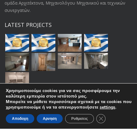
ομάδα Αρχιτέκτονα, Μηχανολόγου Μηχανικού και τεχνικών
συνεργατών.
LATEST PROJECTS
Χρησιμοποιούμε cookies για να σας προσφέρουμε την
καλύτερη εμπειρία στον ιστότοπό μας.
Μπορείτε να μάθετε περισσότερα σχετικά με τα cookies που
χρησιμοποιούμε ή να τα απενεργοποιήσετε
settings
.
Close GDPR Cooki
Αποδοχη
Αρνηση
Ρυθμισεις
Copyright © ᑎI᙭ᔕ & ᗷᖇIGᕼT ᖇᗰᗪ | All rights reserved.
Πολιτική Απορρήτου
Πολιτικη Cookies