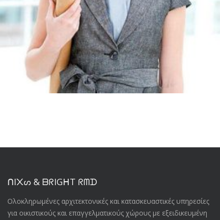
ᑎI᙭ᔕ & ᗷᖇIGᕼT ᖇᗰᗪ
Oλοκληρωμένες αρχιτεκτονικές και κατασκευαστικές υπηρεσίες
για οικιστικούς και επαγγελματικούς χώρους με εξειδικευμένη