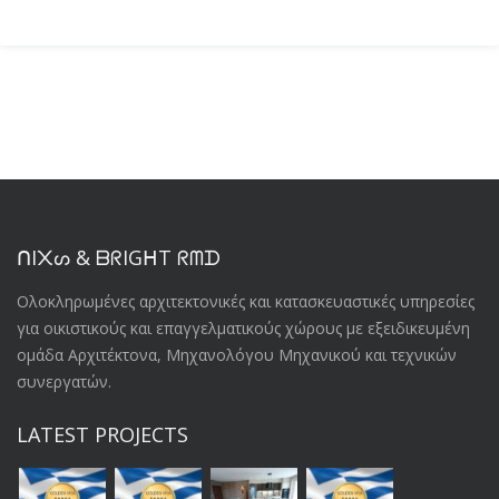
ᑎI᙭ᔕ & ᗷᖇIGᕼT ᖇᗰᗪ
Oλοκληρωμένες αρχιτεκτονικές και κατασκευαστικές υπηρεσίες
για οικιστικούς και επαγγελματικούς χώρους με εξειδικευμένη
ομάδα Αρχιτέκτονα, Μηχανολόγου Μηχανικού και τεχνικών
συνεργατών.
LATEST PROJECTS