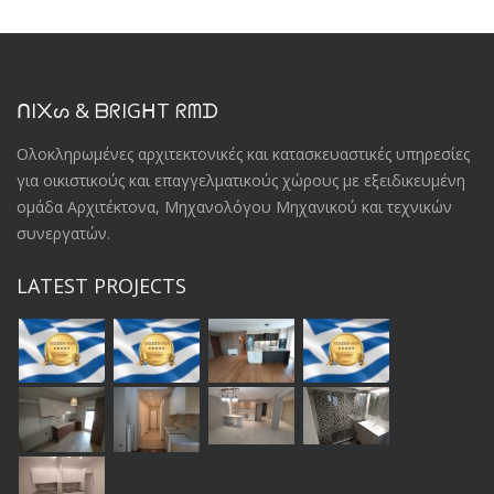
ᑎI᙭ᔕ & ᗷᖇIGᕼT ᖇᗰᗪ
Oλοκληρωμένες αρχιτεκτονικές και κατασκευαστικές υπηρεσίες
για οικιστικούς και επαγγελματικούς χώρους με εξειδικευμένη
ομάδα Αρχιτέκτονα, Μηχανολόγου Μηχανικού και τεχνικών
συνεργατών.
LATEST PROJECTS