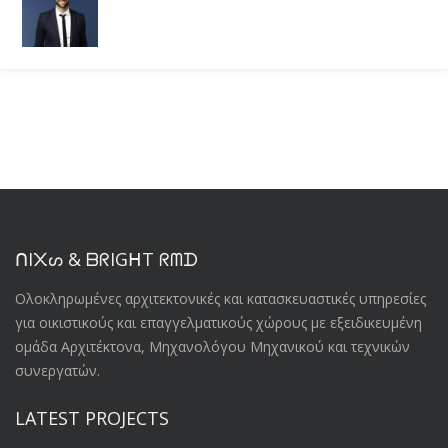
ᑎI᙭ᔕ & ᗷᖇIGᕼT ᖇᗰᗪ
Oλοκληρωμένες αρχιτεκτονικές και κατασκευαστικές υπηρεσίες
για οικιστικούς και επαγγελματικούς χώρους με εξειδικευμένη
ομάδα Αρχιτέκτονα, Μηχανολόγου Μηχανικού και τεχνικών
συνεργατών.
LATEST PROJECTS