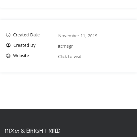
Created Date
November 11, 2019
Created By
itcmsgr
Website
Click to visit
ᑎI᙭ᔕ & ᗷᖇIGᕼT ᖇᗰᗪ